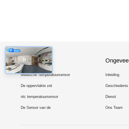
Categorieën
Ongevee
Medische Temperatuursensor
Inleiding
De oppervlakte zet
Geschiedenis
Temperatuursensor op
ntc temperatuursensor
Dienst
De Sensor van de
Ons Team
sondetemperatuur