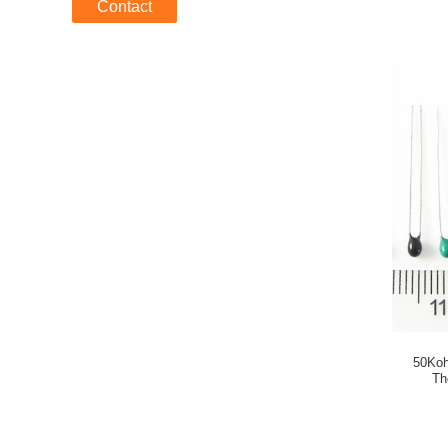
Contact
50Koh
Th