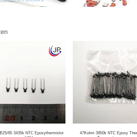
ten
B25/85 3435k NTC Epoxythermistor
47Kohm 3950k NTC Epoxy Ther