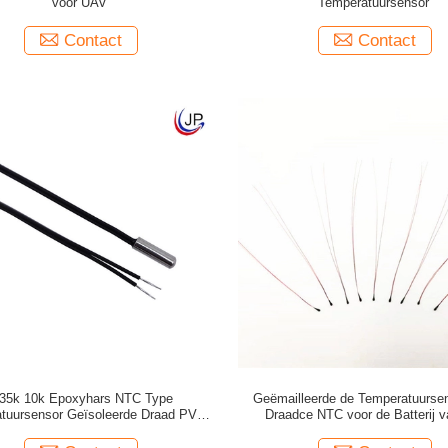
voor UAV
Temperatuursensor
Contact
Contact
35k 10k Epoxyhars NTC Type
Geëmailleerde de Temperatuurse
tuursensor Geïsoleerde Draad PVC
Draadce NTC voor de Batterij v
Kabel
Thermometermedische appar