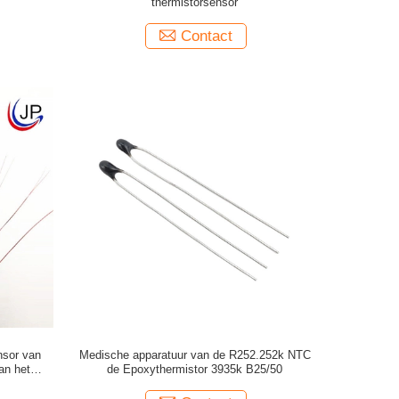
thermistorsensor
Contact
nsor van
Medische apparatuur van de R252.252k NTC
an het
de Epoxythermistor 3935k B25/50
aat