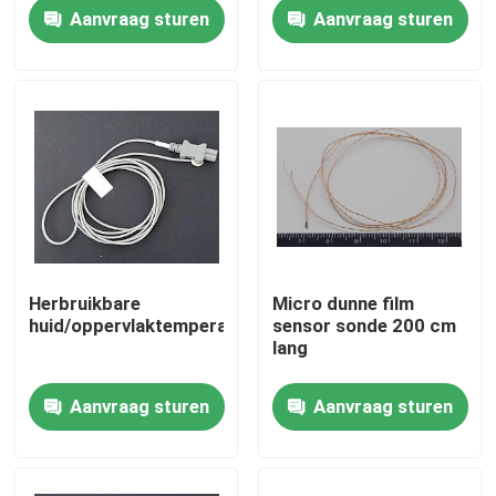
hulpmiddelen
Aanvraag sturen
Aanvraag sturen
Ongeveer ons
Fabrieksreis
Kwaliteitscontrole
Contacteer ons
Herbruikbare
Micro dunne film
huid/oppervlaktemperatuursonde
sensor sonde 200 cm
Medische Temperatuursensor
lang
Aanvraag sturen
Aanvraag sturen
De oppervlakte zet Temperatuursensor op
ntc temperatuursensor