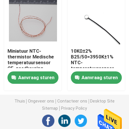
De Sensor van de sondetemperatuur
NTC-Thermistorsonde
Miniatuur NTC-
10KΩ±2%
Epoxythermistor
thermistor Medische
B25/50=3950K±1%
temperatuursensor
NTC-
CE-goedkeuring
temperatuursensor
Thermistor met dunne folie
Aanvraag sturen
Aanvraag sturen
Thermistorhuisvesting
Thuis
Ongeveer ons
Contacteer ons
Desktop Site
de thermistor van de glasparel
Sitemap
Privacy Policy
OTO-temperatuursensor