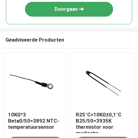
Doorgaan
Geadviseerde Producten
Huis
10KΩ*3
R25°C=10KΩ±0,1°C
Producten
Beta0/50=3892 NTC-
B25/50=3935K
temperatuursensor
thermistor voor
medische
VR-show