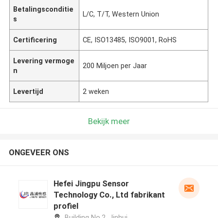
Betalingsconditie
L/C, T/T, Western Union
s
Certificering
CE, ISO13485, ISO9001, RoHS
Levering vermoge
200 Miljoen per Jaar
n
Levertijd
2 weken
Bekijk meer
ONGEVEER ONS
Hefei Jingpu Sensor
Technology Co., Ltd fabrikant
profiel
Building No.2, Jinhui