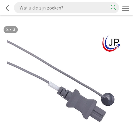
2
/
3