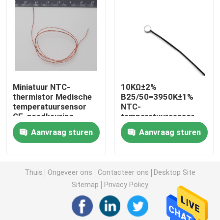
De Sensor van de sondetemperatuur
NTC-Thermistorsonde
Miniatuur NTC-
10KΩ±2%
Epoxythermistor
thermistor Medische
B25/50=3950K±1%
temperatuursensor
NTC-
CE-goedkeuring
temperatuursensor
Thermistor met dunne folie
Aanvraag sturen
Aanvraag sturen
Thermistorhuisvesting
Thuis
Ongeveer ons
Contacteer ons
Desktop Site
de thermistor van de glasparel
Sitemap
Privacy Policy
OTO-temperatuursensor