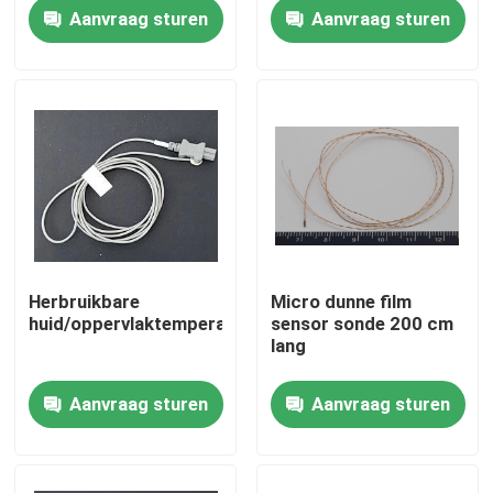
hulpmiddelen
Aanvraag sturen
Aanvraag sturen
Ongeveer ons
Fabrieksreis
Kwaliteitscontrole
Contacteer ons
Herbruikbare
Micro dunne film
huid/oppervlaktemperatuursonde
sensor sonde 200 cm
Medische Temperatuursensor
lang
Aanvraag sturen
Aanvraag sturen
De oppervlakte zet Temperatuursensor op
ntc temperatuursensor