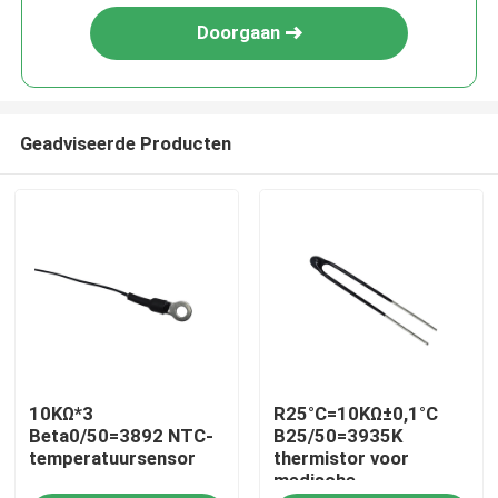
Doorgaan
Geadviseerde Producten
Huis
10KΩ*3
R25°C=10KΩ±0,1°C
Producten
Beta0/50=3892 NTC-
B25/50=3935K
temperatuursensor
thermistor voor
medische
VR-show