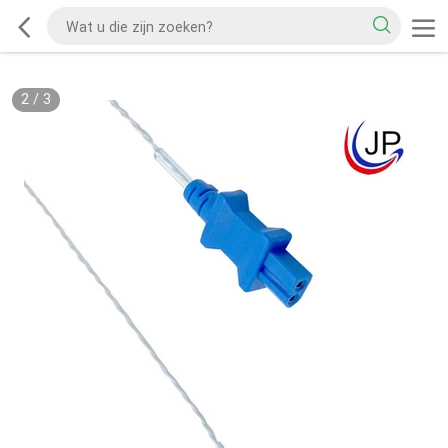
2
/
3