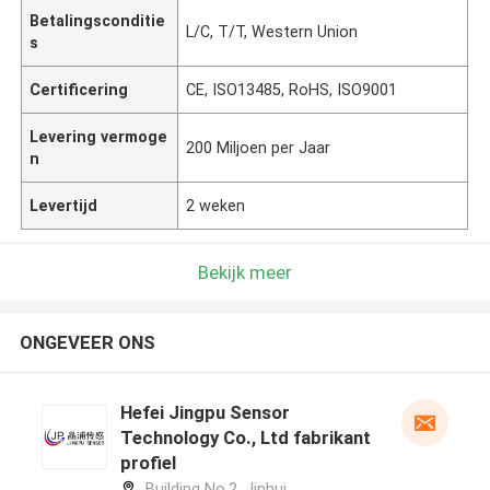
Betalingsconditie
L/C, T/T, Western Union
s
Certificering
CE, ISO13485, RoHS, ISO9001
Levering vermoge
200 Miljoen per Jaar
n
Levertijd
2 weken
Bekijk meer
ONGEVEER ONS
Hefei Jingpu Sensor
Technology Co., Ltd fabrikant
profiel
Building No.2, Jinhui