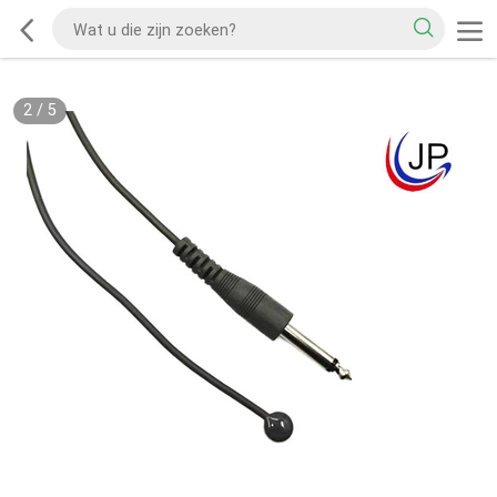
2
/
5