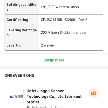
Betalingsconditie
L/C, T/T, Western Union
s
Certificering
CE, ISO13485, ISO9001, RoHS
Levering vermoge
200 Miljoen Stukken per Jaar
n
Levertijd
2 weken
Bekijk meer
ONGEVEER ONS
Hefei Jingpu Sensor
Technology Co., Ltd fabrikant
profiel
Building No.2, Jinhui