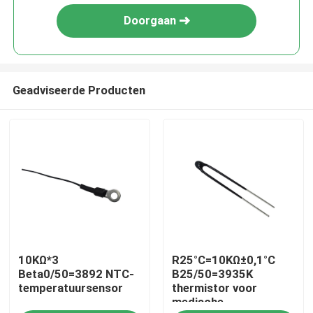
Doorgaan
Geadviseerde Producten
Huis
10KΩ*3
R25°C=10KΩ±0,1°C
Producten
Beta0/50=3892 NTC-
B25/50=3935K
temperatuursensor
thermistor voor
medische
VR-show