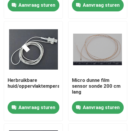
hulpmiddelen
Aanvraag sturen
Aanvraag sturen
Ongeveer ons
Fabrieksreis
Kwaliteitscontrole
Contacteer ons
Herbruikbare
Micro dunne film
huid/oppervlaktemperatuursonde
sensor sonde 200 cm
Medische Temperatuursensor
lang
Aanvraag sturen
Aanvraag sturen
De oppervlakte zet Temperatuursensor op
ntc temperatuursensor