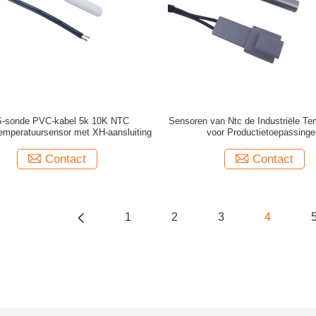
-sonde PVC-kabel 5k 10K NTC
Sensoren van Ntc de Industriële Te
emperatuursensor met XH-aansluiting
voor Productietoepassinge
Contact
Contact
1
2
3
4