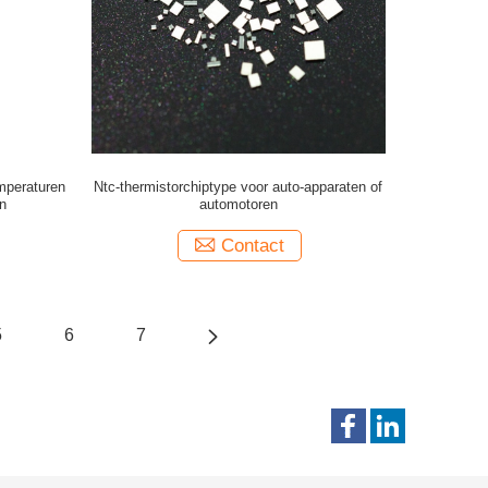
mperaturen
Ntc-thermistorchiptype voor auto-apparaten of
n
automotoren
Contact
5
6
7