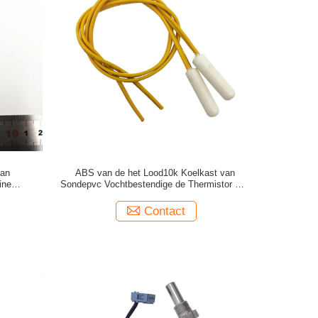
van
ABS van de het Lood10k Koelkast van
ine
Sondepvc Vochtbestendige de Thermistor van
m
de de Temperatuursensor NTC
Contact