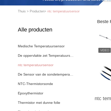
Thuis
>
Producten
>
ntc temperatuursensor
Beste 
Alle producten
Medische Temperatuursensor
De oppervlakte zet Temperatuursensor op
ntc temperatuursensor
De Sensor van de sondetemperatuur
NTC-Thermistorsonde
Epoxythermistor
ntc te
Thermistor met dunne folie