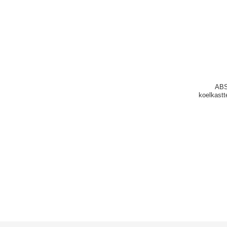
ABS
koelkastt