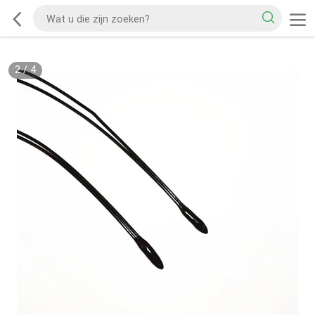
2
/
4