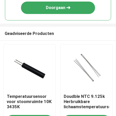
Doorgaan
Geadviseerde Producten
Huis
Temperatuursensor
Doudble NTC 9.125k
Producten
voor stoomruimte 10K
Herbruikbare
3435K
lichaamstemperatuurson
VR-show