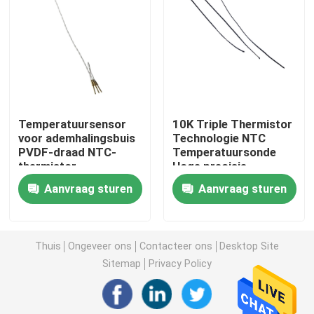
De Sensor van de sondetemperatuur
NTC-Thermistorsonde
Temperatuursensor
10K Triple Thermistor
Epoxythermistor
voor ademhalingsbuis
Technologie NTC
PVDF-draad NTC-
Temperatuursonde
thermistor
Hoge precisie
Thermistor met dunne folie
Aanvraag sturen
Aanvraag sturen
Thermistorhuisvesting
Thuis
Ongeveer ons
Contacteer ons
Desktop Site
de thermistor van de glasparel
Sitemap
Privacy Policy
OTO-temperatuursensor