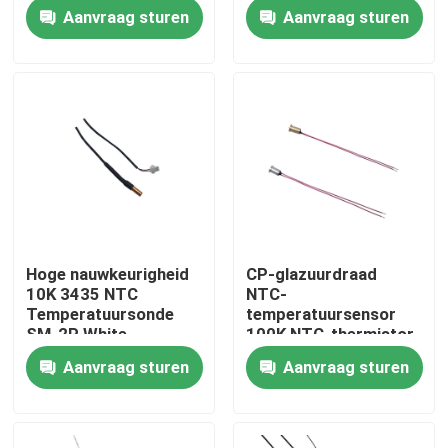
Aanvraag sturen
Aanvraag sturen
Ongeveer ons
Fabrieksreis
Kwaliteitscontrole
Contacteer ons
Hoge nauwkeurigheid
CP-glazuurdraad
10K 3435 NTC
NTC-
Medische Temperatuursensor
Temperatuursonde
temperatuursensor
SM-2P White
100K NTC-thermistor
Connector
Aanvraag sturen
Aanvraag sturen
De oppervlakte zet Temperatuursensor op
ntc temperatuursensor