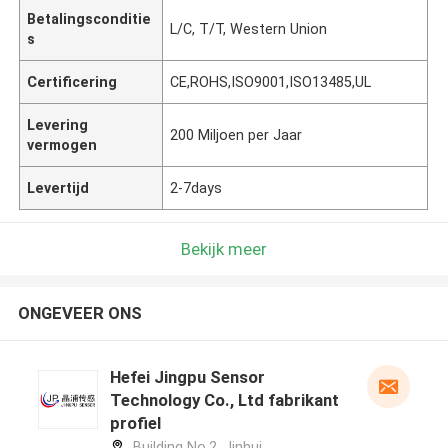
Betalingsconditie
L/C, T/T, Western Union
s
Certificering
CE,ROHS,ISO9001,ISO13485,UL
Levering
200 Miljoen per Jaar
vermogen
Levertijd
2-7days
Bekijk meer
ONGEVEER ONS
Hefei Jingpu Sensor
Technology Co., Ltd fabrikant
profiel
Building No.2, Jinhui