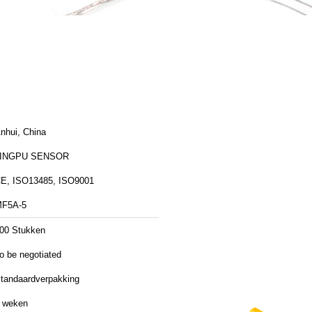
nhui, China
JINGPU SENSOR
E, ISO13485, ISO9001
F5A-5
00 Stukken
o be negotiated
tandaardverpakking
 weken