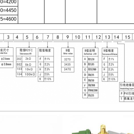
50=4200
50=4450
85=4600