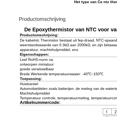
Het type van Ce ntc the
Productomschrijving
De Epoxythermistor van NTC voor va
Productomschrijving:
De kabelntc Thermistor bestaat uit fep-draad, NTC-spaand
weerstandswaarde van 0.3kΩ aan 2000kΩ, en zijn bètawaa
apparatuur, machtshulpmiddel, enz.
Eigenschappen:
Leef RoHS-norm na
ontworpen miniatuur
goede verwisselbaar
Brede Werkende temperatuurwaaier: -40℃~150℃
Toepassing:
Huistoestel
Automobieldelen zoals batterijen, de meting van de water
Machtshulpmiddel
Temperatuur controle, temperatuurmeting, temperatuurco
Artikelnummercode: