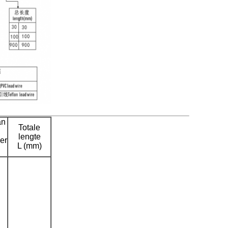
an
Totale
lengte
er
L (mm)