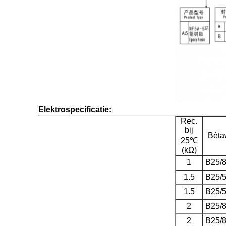
Elektrospecificatie:
Rec.
bij
Bèta
25℃
(kΩ)
1
B25/
1.5
B25/
1.5
B25/
2
B25/
2
B25/