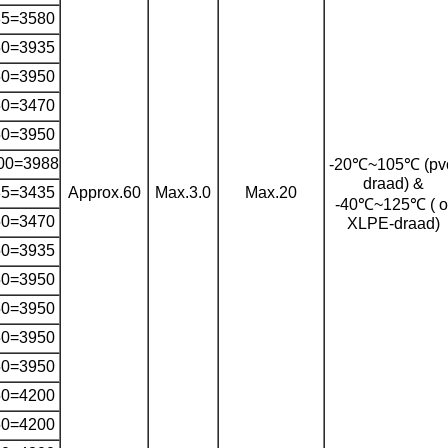
85=3580
50=3935
50=3950
50=3470
50=3950
00=3988
-20℃~105℃ (pv
draad) &
85=3435
Approx.60
Max.3.0
Max.20
-40℃~125℃ ( o
50=3470
XLPE-draad)
50=3935
50=3950
50=3950
50=3950
50=3950
50=4200
50=4200