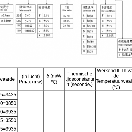
Werkend tl-Th v
Thermische
δ (mW/
de
(In lucht)
waarde
tijdsconstante
Temperatuurwaai
Pmax (mw)
℃)
τ (seconde.)
(℃)
85=3435
50=3850
50=3935
85=3550
85=3935