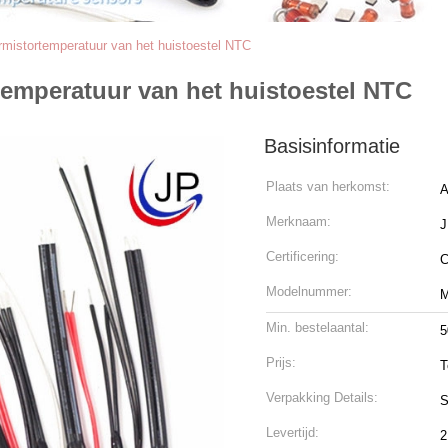
mistortemperatuur van het huistoestel NTC
emperatuur van het huistoestel NTC
Basisinformatie
Plaats van herkomst:
A
Merknaam:
Certificering:
C
Modelnummer:
M
Min. bestelaantal:
5
Prijs:
T
Verpakking Details:
S
Levertijd:
2